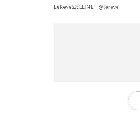
LeReve公式LINE @lereve